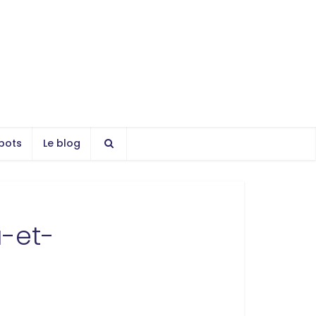
bots
Le blog
a-et-