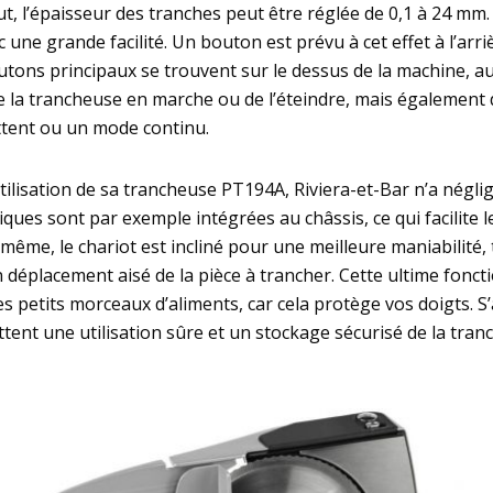
 l’épaisseur des tranches peut être réglée de 0,1 à 24 mm. 
c une grande facilité. Un bouton est prévu à cet effet à l’arr
outons principaux se trouvent sur le dessus de la machine, au
 la trancheuse en marche ou de l’éteindre, mais également 
tent ou un mode continu.
utilisation de sa trancheuse PT194A, Riviera-et-Bar n’a négli
ques sont par exemple intégrées au châssis, ce qui facilite l
même, le chariot est incliné pour une meilleure maniabilité,
déplacement aisé de la pièce à trancher. Cette ultime foncti
des petits morceaux d’aliments, car cela protège vos doigts. S
tent une utilisation sûre et un stockage sécurisé de la tran