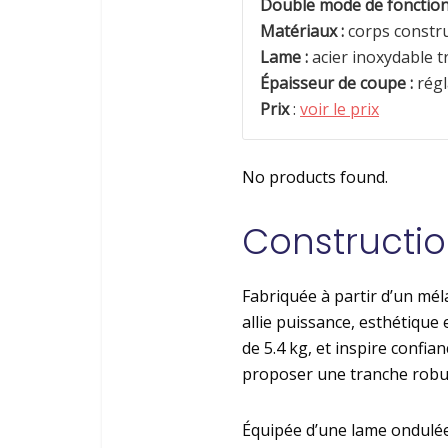
Double mode de fonctio
Matériaux :
corps constru
Lame :
acier inoxydable 
Épaisseur de coupe :
régl
Prix
:
voir le prix
No products found.
Constructi
Fabriquée à partir d’un mél
allie puissance, esthétique 
de 5.4 kg, et inspire confia
proposer une tranche robust
Équipée d’une lame ondulée