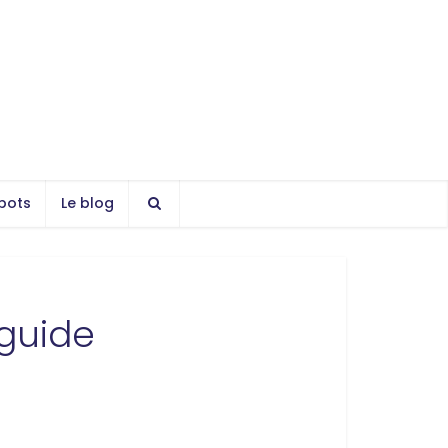
bots
Le blog
 guide