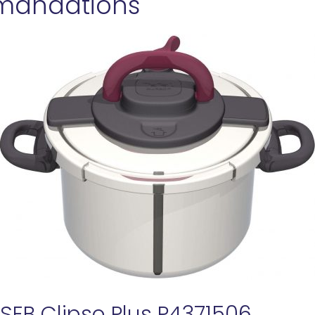
mandations
 SEB Clipso Plus P4371506