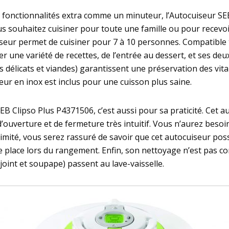
e fonctionnalités extra comme un minuteur, l’Autocuiseur SE
us souhaitez cuisiner pour toute une famille ou pour recevoir
iseur permet de cuisiner pour 7 à 10 personnes. Compatible t
iner une variété de recettes, de l’entrée au dessert, et ses 
délicats et viandes) garantissent une préservation des vitam
ur en inox est inclus pour une cuisson plus saine.
 Clipso Plus P4371506, c’est aussi pour sa praticité. Cet a
d’ouverture et de fermeture très intuitif. Vous n’aurez besoi
limité, vous serez rassuré de savoir que cet autocuiseur po
 place lors du rangement. Enfin, son nettoyage n’est pas con
 joint et soupape) passent au lave-vaisselle.