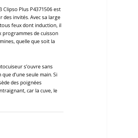
B Clipso Plus P4371506 est
 des invités. Avec sa large
ous feux dont induction, il
deux programmes de cuisson
ines, quelle que soit la
utocuiseur s’ouvre sans
n que d’une seule main. Si
ssède des poignées
traignant, car la cuve, le