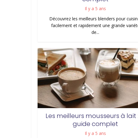
Il y a 5 ans
Découvrez les meilleurs blenders pour cuisin
facilement et rapidement une grande variét
de...
Les meilleurs mousseurs à lait :
guide complet
Il y a 5 ans