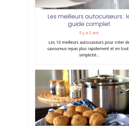
Les meilleurs autocuiseurs : l
guide complet
Il y a 5 ans
Les 10 meilleurs autocuiseurs pour créer d
savoureux repas plus rapidement et en tou
simplicité...