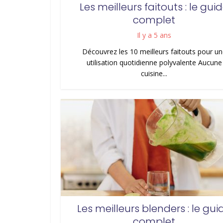
Les meilleurs faitouts : le gui
complet
Il y a 5 ans
Découvrez les 10 meilleurs faitouts pour un
utilisation quotidienne polyvalente Aucune
cuisine...
Les meilleurs blenders : le gui
complet