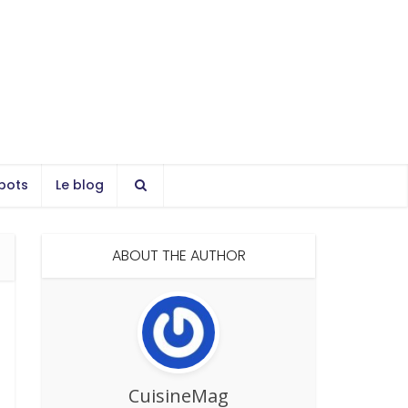
bots
Le blog
ABOUT THE AUTHOR
CuisineMag