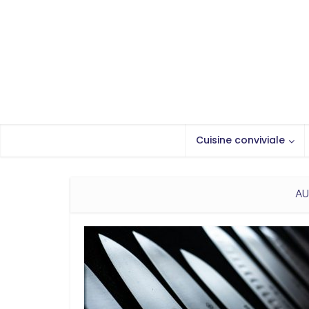
Cuisine conviviale
AU