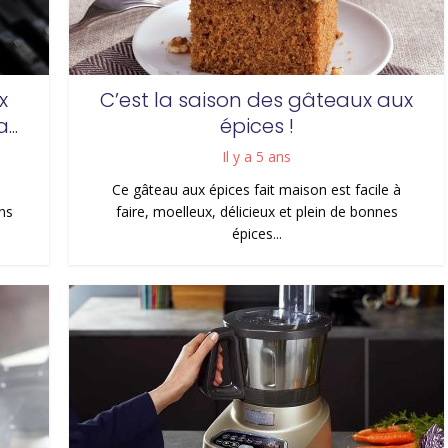
x
C’est la saison des gâteaux aux
...
épices !
Il y a 5 ans
Ce gâteau aux épices fait maison est facile à
ons
faire, moelleux, délicieux et plein de bonnes
épices...