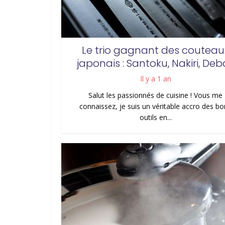
Le trio gagnant des couteau
japonais : Santoku, Nakiri, Deba
Il y a 1 an
Salut les passionnés de cuisine ! Vous me
connaissez, je suis un véritable accro des b
outils en...