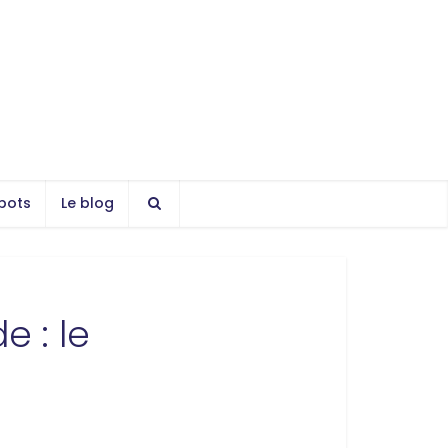
bots
Le blog
e : le