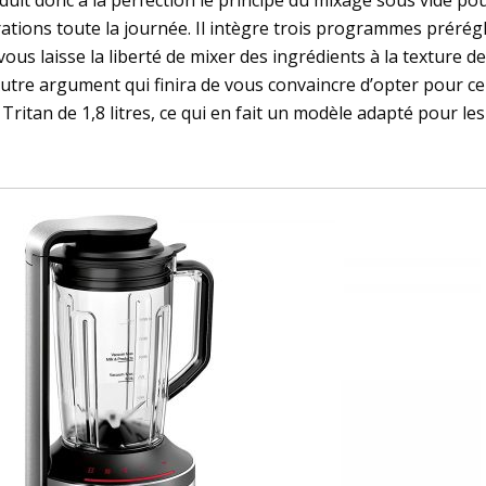
uit donc à la perfection le principe du mixage sous vide pou
tions toute la journée. Il intègre trois programmes prérég
vous laisse la liberté de mixer des ingrédients à la texture 
utre argument qui finira de vous convaincre d’opter pour ce b
Tritan de 1,8 litres, ce qui en fait un modèle adapté pour le