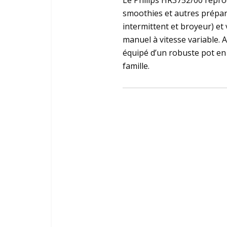
Le Philips HR3752/00 reprod
smoothies et autres prépara
intermittent et broyeur) et 
manuel à vitesse variable. A
équipé d’un robuste pot en 
famille.