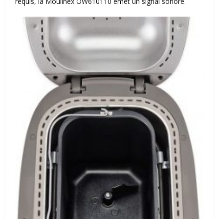
requis, la Moulinex OW610110 émet un signal sonore.