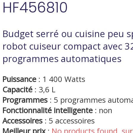
HF456810
Budget serré ou cuisine peu s
robot cuiseur compact avec 32
programmes automatiques
Puissance
: 1 400 Watts
Capacité
: 3,6 L
Programmes
: 5 programmes automa
Fonctionnalité intelligente
: non
Accessoires
: 5 accessoires
Meilleur prix
:
No products found.
sur